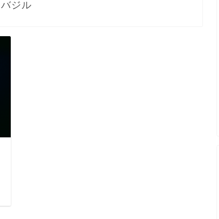
バジル
日