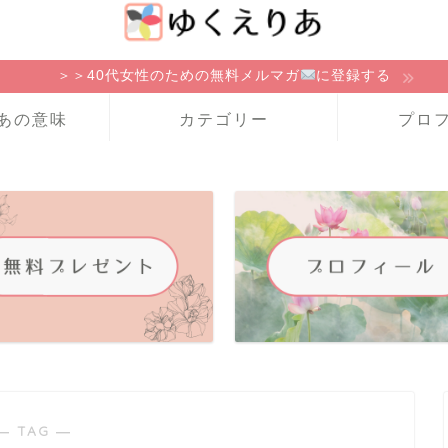
＞＞40代女性のための無料メルマガ
に登録する
あの意味
カテゴリー
プロ
― TAG ―