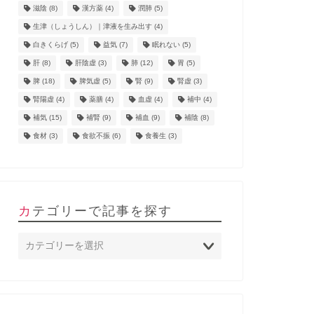
滋陰
(8)
漢方薬
(4)
潤肺
(5)
生津（しょうしん）｜津液を生み出す
(4)
白きくらげ
(5)
益気
(7)
眠れない
(5)
肝
(8)
肝陰虚
(3)
肺
(12)
胃
(5)
脾
(18)
脾気虚
(5)
腎
(9)
腎虚
(3)
腎陽虚
(4)
薬膳
(4)
血虚
(4)
補中
(4)
補気
(15)
補腎
(9)
補血
(9)
補陰
(8)
食材
(3)
食欲不振
(6)
食養生
(3)
カテゴリーで記事を探す