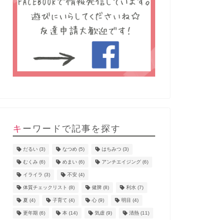
キーワードで記事を探す
だるい
(3)
なつめ
(5)
はちみつ
(3)
むくみ
(6)
めまい
(6)
アンチエイジング
(6)
イライラ
(3)
不安
(4)
体質チェックリスト
(8)
健脾
(8)
利水
(7)
夏
(4)
子育て
(4)
心
(9)
明目
(4)
更年期
(6)
本
(14)
気虚
(9)
清熱
(11)