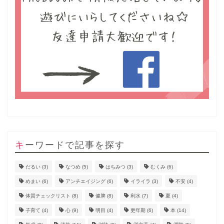
キーワードで記事を探す
だるい
(3)
なつめ
(5)
はちみつ
(3)
むくみ
(6)
めまい
(6)
アンチエイジング
(6)
イライラ
(3)
不安
(4)
体質チェックリスト
(8)
健脾
(8)
利水
(7)
夏
(4)
子育て
(4)
心
(9)
明目
(4)
更年期
(6)
本
(14)