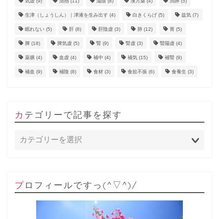
気虚
(9)
清熱
(11)
滋陰
(8)
漢方薬
(4)
潤肺
(5)
生津（しょうしん）｜津液を生み出す
(4)
白きくらげ
(5)
益気
(7)
眠れない
(5)
肝
(8)
肝陰虚
(3)
肺
(12)
胃
(5)
脾
(18)
脾気虚
(5)
腎
(9)
腎虚
(3)
腎陽虚
(4)
薬膳
(4)
血虚
(4)
補中
(4)
補気
(15)
補腎
(9)
補血
(9)
補陰
(8)
食材
(3)
食欲不振
(6)
食養生
(3)
カテゴリーで記事を探す
プロフィールですっ(^▽^)/