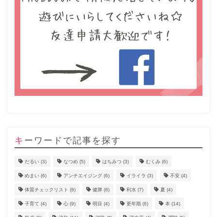
キーワードで記事を探す
だるい
(3)
なつめ
(5)
はちみつ
(3)
むくみ
(6)
めまい
(6)
アンチエイジング
(6)
イライラ
(3)
不安
(4)
体質チェックリスト
(8)
健脾
(8)
利水
(7)
夏
(4)
子育て
(4)
心
(9)
明目
(4)
更年期
(6)
本
(14)