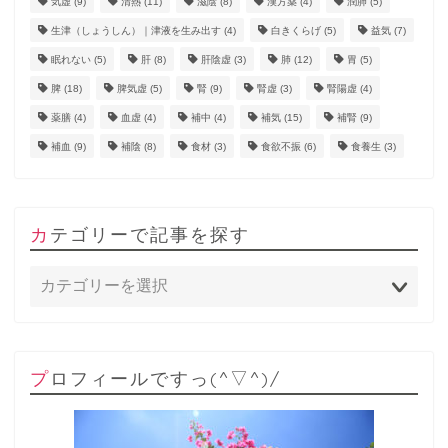
気虚
(9)
清熱
(11)
滋陰
(8)
漢方薬
(4)
潤肺
(5)
生津（しょうしん）｜津液を生み出す
(4)
白きくらげ
(5)
益気
(7)
眠れない
(5)
肝
(8)
肝陰虚
(3)
肺
(12)
胃
(5)
脾
(18)
脾気虚
(5)
腎
(9)
腎虚
(3)
腎陽虚
(4)
薬膳
(4)
血虚
(4)
補中
(4)
補気
(15)
補腎
(9)
補血
(9)
補陰
(8)
食材
(3)
食欲不振
(6)
食養生
(3)
カテゴリーで記事を探す
プロフィールですっ(^▽^)/