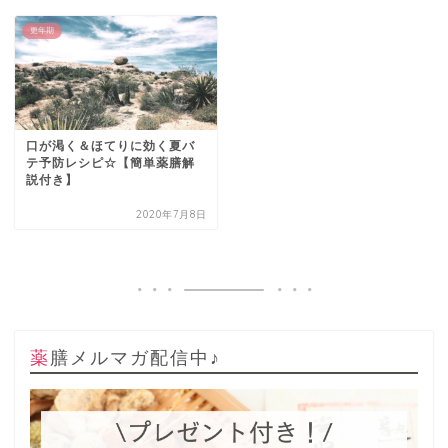
更年期
口が渇く＆ほてりに効く夏バ
テ予防レシピ☆【簡単薬膳解
説付き】
2020年7月8日
薬膳メルマガ配信中♪