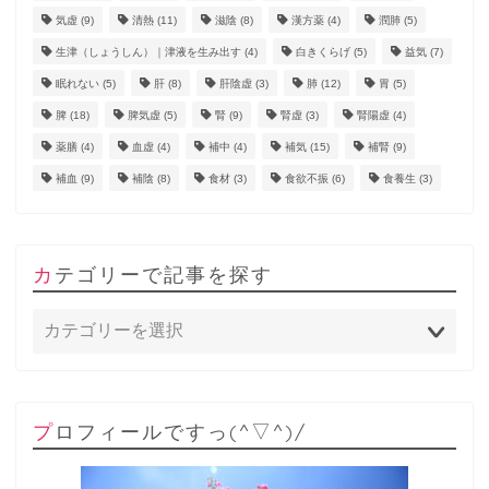
気虚
(9)
清熱
(11)
滋陰
(8)
漢方薬
(4)
潤肺
(5)
生津（しょうしん）｜津液を生み出す
(4)
白きくらげ
(5)
益気
(7)
眠れない
(5)
肝
(8)
肝陰虚
(3)
肺
(12)
胃
(5)
脾
(18)
脾気虚
(5)
腎
(9)
腎虚
(3)
腎陽虚
(4)
薬膳
(4)
血虚
(4)
補中
(4)
補気
(15)
補腎
(9)
補血
(9)
補陰
(8)
食材
(3)
食欲不振
(6)
食養生
(3)
カテゴリーで記事を探す
プロフィールですっ(^▽^)/