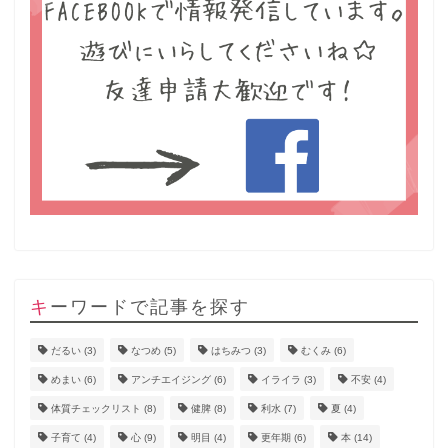
キーワードで記事を探す
だるい
(3)
なつめ
(5)
はちみつ
(3)
むくみ
(6)
めまい
(6)
アンチエイジング
(6)
イライラ
(3)
不安
(4)
体質チェックリスト
(8)
健脾
(8)
利水
(7)
夏
(4)
子育て
(4)
心
(9)
明目
(4)
更年期
(6)
本
(14)