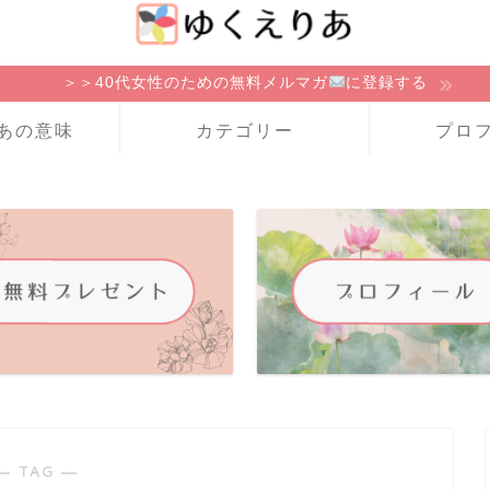
＞＞40代女性のための無料メルマガ
に登録する
あの意味
カテゴリー
プロ
― TAG ―