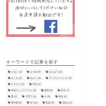
キーワードで記事を探す
だるい
(3)
なつめ
(5)
はちみつ
(3)
むくみ
(6)
めまい
(6)
アンチエイジング
(6)
イライラ
(3)
不安
(4)
体質チェックリスト
(8)
健脾
(8)
利水
(7)
夏
(4)
子育て
(4)
心
(9)
明目
(4)
更年期
(6)
本
(14)
気虚
(9)
清熱
(11)