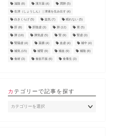
滋陰
(8)
漢方薬
(4)
潤肺
(5)
生津（しょうしん）｜津液を生み出す
(4)
白きくらげ
(5)
益気
(7)
眠れない
(5)
肝
(8)
肝陰虚
(3)
肺
(12)
胃
(5)
脾
(18)
脾気虚
(5)
腎
(9)
腎虚
(3)
腎陽虚
(4)
薬膳
(4)
血虚
(4)
補中
(4)
補気
(15)
補腎
(9)
補血
(9)
補陰
(8)
食材
(3)
食欲不振
(6)
食養生
(3)
カテゴリーで記事を探す