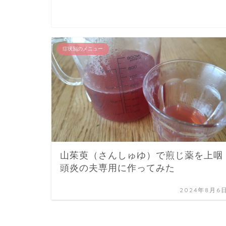
症状別のメニュー
山茱萸（さんしゅゆ）で煎じ薬を上咽
頭炎の夫専用に作ってみた
2024年8月6