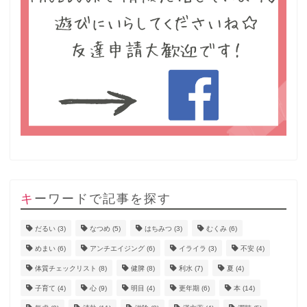
キーワードで記事を探す
だるい
(3)
なつめ
(5)
はちみつ
(3)
むくみ
(6)
めまい
(6)
アンチエイジング
(6)
イライラ
(3)
不安
(4)
体質チェックリスト
(8)
健脾
(8)
利水
(7)
夏
(4)
子育て
(4)
心
(9)
明目
(4)
更年期
(6)
本
(14)