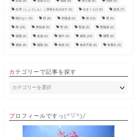
気虚
(9)
清熱
(11)
滋陰
(8)
漢方薬
(4)
潤肺
(5)
生津（しょうしん）｜津液を生み出す
(4)
白きくらげ
(5)
益気
(7)
眠れない
(5)
肝
(8)
肝陰虚
(3)
肺
(12)
胃
(5)
脾
(18)
脾気虚
(5)
腎
(9)
腎虚
(3)
腎陽虚
(4)
薬膳
(4)
血虚
(4)
補中
(4)
補気
(15)
補腎
(9)
補血
(9)
補陰
(8)
食材
(3)
食欲不振
(6)
食養生
(3)
カテゴリーで記事を探す
プロフィールですっ(^▽^)/