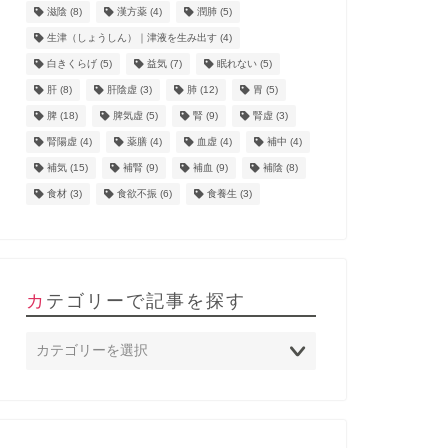
滋陰
(8)
漢方薬
(4)
潤肺
(5)
生津（しょうしん）｜津液を生み出す
(4)
白きくらげ
(5)
益気
(7)
眠れない
(5)
肝
(8)
肝陰虚
(3)
肺
(12)
胃
(5)
脾
(18)
脾気虚
(5)
腎
(9)
腎虚
(3)
腎陽虚
(4)
薬膳
(4)
血虚
(4)
補中
(4)
補気
(15)
補腎
(9)
補血
(9)
補陰
(8)
食材
(3)
食欲不振
(6)
食養生
(3)
カテゴリーで記事を探す