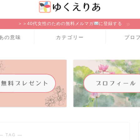
＞＞40代女性のための無料メルマガ
に登録する
あの意味
カテゴリー
プロ
― TAG ―