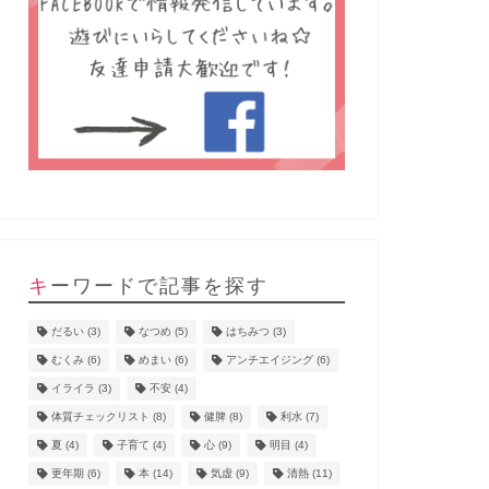
キーワードで記事を探す
だるい
(3)
なつめ
(5)
はちみつ
(3)
むくみ
(6)
めまい
(6)
アンチエイジング
(6)
イライラ
(3)
不安
(4)
体質チェックリスト
(8)
健脾
(8)
利水
(7)
夏
(4)
子育て
(4)
心
(9)
明目
(4)
更年期
(6)
本
(14)
気虚
(9)
清熱
(11)