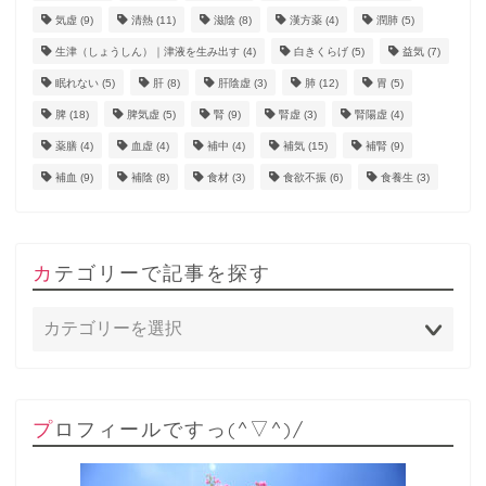
気虚
(9)
清熱
(11)
滋陰
(8)
漢方薬
(4)
潤肺
(5)
生津（しょうしん）｜津液を生み出す
(4)
白きくらげ
(5)
益気
(7)
眠れない
(5)
肝
(8)
肝陰虚
(3)
肺
(12)
胃
(5)
脾
(18)
脾気虚
(5)
腎
(9)
腎虚
(3)
腎陽虚
(4)
薬膳
(4)
血虚
(4)
補中
(4)
補気
(15)
補腎
(9)
補血
(9)
補陰
(8)
食材
(3)
食欲不振
(6)
食養生
(3)
カテゴリーで記事を探す
プロフィールですっ(^▽^)/