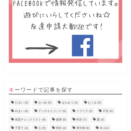
キーワードで記事を探す
だるい
(3)
なつめ
(5)
はちみつ
(3)
むくみ
(6)
めまい
(6)
アンチエイジング
(6)
イライラ
(3)
不安
(4)
体質チェックリスト
(8)
健脾
(8)
利水
(7)
夏
(4)
子育て
(4)
心
(9)
明目
(4)
更年期
(6)
本
(14)