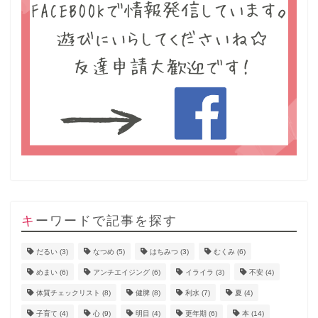
キーワードで記事を探す
だるい
(3)
なつめ
(5)
はちみつ
(3)
むくみ
(6)
めまい
(6)
アンチエイジング
(6)
イライラ
(3)
不安
(4)
体質チェックリスト
(8)
健脾
(8)
利水
(7)
夏
(4)
子育て
(4)
心
(9)
明目
(4)
更年期
(6)
本
(14)