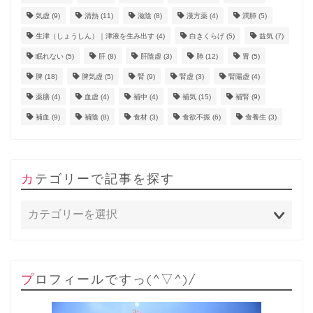
気虚
(9)
清熱
(11)
滋陰
(8)
漢方薬
(4)
潤肺
(5)
生津（しょうしん）｜津液を生み出す
(4)
白きくらげ
(5)
益気
(7)
眠れない
(5)
肝
(8)
肝陰虚
(3)
肺
(12)
胃
(5)
脾
(18)
脾気虚
(5)
腎
(9)
腎虚
(3)
腎陽虚
(4)
薬膳
(4)
血虚
(4)
補中
(4)
補気
(15)
補腎
(9)
補血
(9)
補陰
(8)
食材
(3)
食欲不振
(6)
食養生
(3)
カテゴリーで記事を探す
プロフィールですっ(^▽^)/