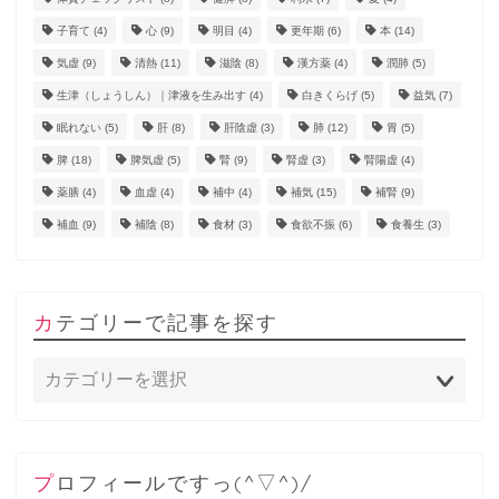
子育て
(4)
心
(9)
明目
(4)
更年期
(6)
本
(14)
気虚
(9)
清熱
(11)
滋陰
(8)
漢方薬
(4)
潤肺
(5)
生津（しょうしん）｜津液を生み出す
(4)
白きくらげ
(5)
益気
(7)
眠れない
(5)
肝
(8)
肝陰虚
(3)
肺
(12)
胃
(5)
脾
(18)
脾気虚
(5)
腎
(9)
腎虚
(3)
腎陽虚
(4)
薬膳
(4)
血虚
(4)
補中
(4)
補気
(15)
補腎
(9)
補血
(9)
補陰
(8)
食材
(3)
食欲不振
(6)
食養生
(3)
カテゴリーで記事を探す
プロフィールですっ(^▽^)/