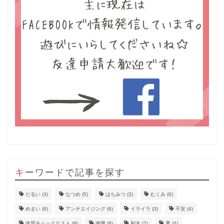
キーワードで記事を探す
だるい
(3)
なつめ
(5)
はちみつ
(3)
むくみ
(6)
めまい
(6)
アンチエイジング
(6)
イライラ
(3)
不安
(4)
体質チェックリスト
(8)
健脾
(8)
利水
(7)
夏
(4)