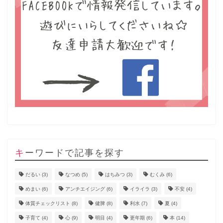
キーワードで記事を探す
だるい
(3)
なつめ
(5)
はちみつ
(3)
むくみ
(6)
めまい
(6)
アンチエイジング
(6)
イライラ
(3)
不安
(4)
体質チェックリスト
(8)
健脾
(8)
利水
(7)
夏
(4)
子育て
(4)
心
(9)
明目
(4)
更年期
(6)
本
(14)