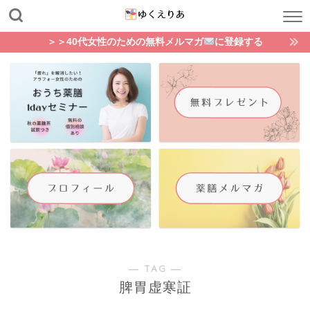
＞＞40代女性のための無料メルマガ
に登録する
― TAG ―
脾胃虚寒証