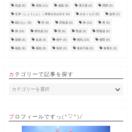
気虚
(9)
清熱
(11)
滋陰
(8)
漢方薬
(4)
潤肺
(5)
生津（しょうしん）｜津液を生み出す
(4)
白きくらげ
(5)
益気
(7)
眠れない
(5)
肝
(8)
肝陰虚
(3)
肺
(12)
胃
(5)
脾
(18)
脾気虚
(5)
腎
(9)
腎虚
(3)
腎陽虚
(4)
薬膳
(4)
血虚
(4)
補中
(4)
補気
(15)
補腎
(9)
補血
(9)
補陰
(8)
食材
(3)
食欲不振
(6)
食養生
(3)
カテゴリーで記事を探す
プロフィールですっ(^▽^)/