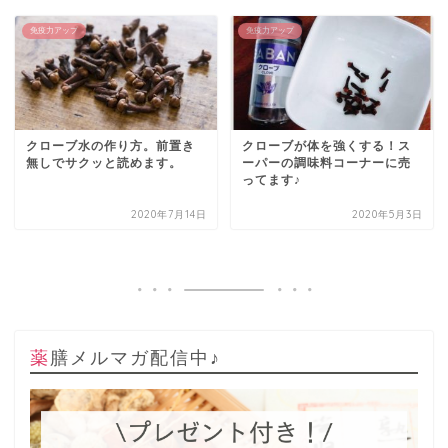
免疫力アップ
免疫力アップ
クローブ水の作り方。前置き
クローブが体を強くする！ス
無しでサクッと読めます。
ーパーの調味料コーナーに売
ってます♪
2020年7月14日
2020年5月3日
薬膳メルマガ配信中♪