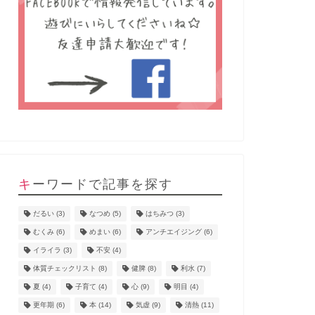
キーワードで記事を探す
だるい
(3)
なつめ
(5)
はちみつ
(3)
むくみ
(6)
めまい
(6)
アンチエイジング
(6)
イライラ
(3)
不安
(4)
体質チェックリスト
(8)
健脾
(8)
利水
(7)
夏
(4)
子育て
(4)
心
(9)
明目
(4)
更年期
(6)
本
(14)
気虚
(9)
清熱
(11)