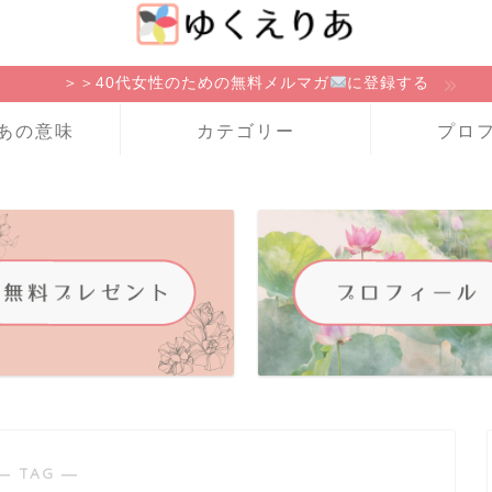
＞＞40代女性のための無料メルマガ
に登録する
あの意味
カテゴリー
プロ
― TAG ―