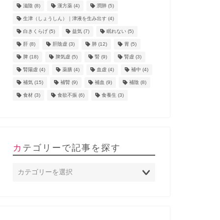
滋陰
(8)
漢方薬
(4)
潤肺
(5)
生津（しょうしん）｜津液を生み出す
(4)
白きくらげ
(5)
益気
(7)
眠れない
(5)
肝
(8)
肝陰虚
(3)
肺
(12)
胃
(5)
脾
(18)
脾気虚
(5)
腎
(9)
腎虚
(3)
腎陽虚
(4)
薬膳
(4)
血虚
(4)
補中
(4)
補気
(15)
補腎
(9)
補血
(9)
補陰
(8)
食材
(3)
食欲不振
(6)
食養生
(3)
カテゴリーで記事を探す