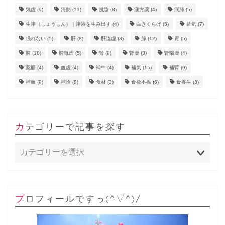
気虚
(9)
清熱
(11)
滋陰
(8)
漢方薬
(4)
潤肺
(5)
生津（しょうしん）｜津液を生み出す
(4)
白きくらげ
(5)
益気
(7)
眠れない
(5)
肝
(8)
肝陰虚
(3)
肺
(12)
胃
(5)
脾
(18)
脾気虚
(5)
腎
(9)
腎虚
(3)
腎陽虚
(4)
薬膳
(4)
血虚
(4)
補中
(4)
補気
(15)
補腎
(9)
補血
(9)
補陰
(8)
食材
(3)
食欲不振
(6)
食養生
(3)
カテゴリーで記事を探す
プロフィールですっ(^▽^)/