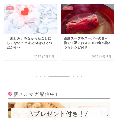
便秘
だるい
「悲しみ」をなかったことに
薬膳スープをスーパーの食べ
してない？ 〜心と体はひとつ
物で！夏におススメの食べ物2
だから〜
つ☆レシピ付き
2025年5月21日
2020年6月19日
薬膳メルマガ配信中♪