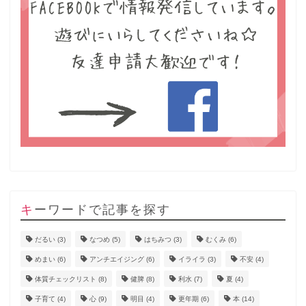
キーワードで記事を探す
だるい
(3)
なつめ
(5)
はちみつ
(3)
むくみ
(6)
めまい
(6)
アンチエイジング
(6)
イライラ
(3)
不安
(4)
体質チェックリスト
(8)
健脾
(8)
利水
(7)
夏
(4)
子育て
(4)
心
(9)
明目
(4)
更年期
(6)
本
(14)