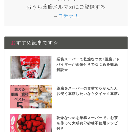
おうち薬膳メルマガにご登録する
→
コチラ！
おすすめ記事です☆
業務スーパーで乾燥なつめ♪薬膳アド
バイザーが画像付きでなつめを徹底
解説☆
薬膳をスーパーの食材で♡かんたん
お安く薬膳したいならクイック薬膳♪
乾燥なつめを業務スーパーで。お茶
を作って大成功♡砂糖不使用レシピ
付き