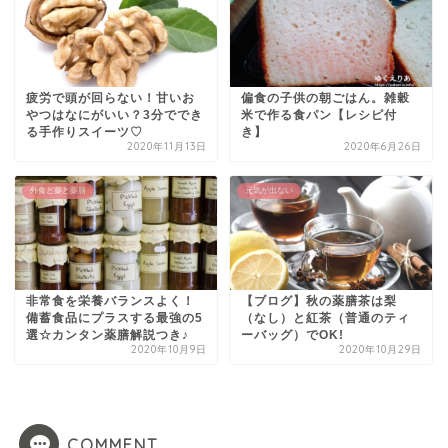
疲労で頭が回らない！甘いお
偏食の子供の朝ごはん。雑穀
やつはなにがいい？3分ででき
米で作る食パン【レシピ付
る手作りスイーツ♡
き】
2020年11月13日
2020年6月26日
外食と薬と薬膳
元気が出ない
非常食を栄養バランスよく！
【ブログ】秋の薬膳茶は梨
備蓄食品にプラスする最強の5
（なし）と紅茶（普通のティ
選☆カンタン薬膳解説つき♪
ーバッグ）でOK!
2020年10月9日
2020年10月29日
COMMENT