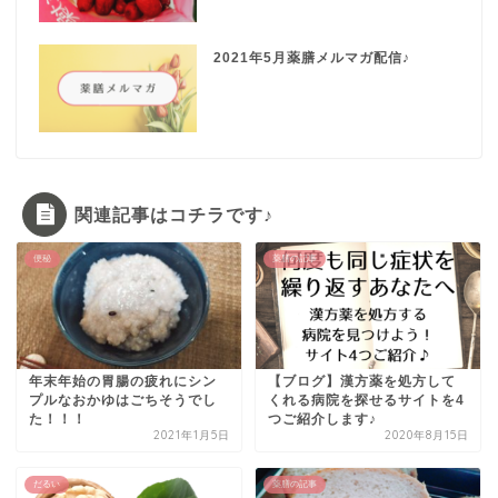
2021年5月薬膳メルマガ配信♪
関連記事はコチラです♪
便秘
薬膳の記事
年末年始の胃腸の疲れにシン
【ブログ】漢方薬を処方して
プルなおかゆはごちそうでし
くれる病院を探せるサイトを4
た！！！
つご紹介します♪
2021年1月5日
2020年8月15日
だるい
薬膳の記事