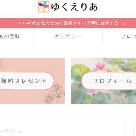
＞＞40代女性のための無料メルマガ
に登録する
あの意味
カテゴリー
プロ
― TAG ―