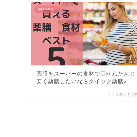
薬膳のキホン
薬膳をスーパーの食材で♡かんたんお
安く薬膳したいならクイック薬膳♪
2019年11月7