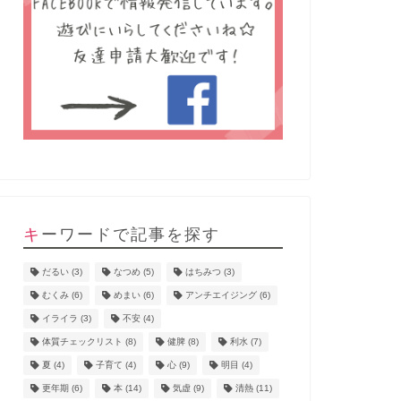
キーワードで記事を探す
だるい
(3)
なつめ
(5)
はちみつ
(3)
むくみ
(6)
めまい
(6)
アンチエイジング
(6)
イライラ
(3)
不安
(4)
体質チェックリスト
(8)
健脾
(8)
利水
(7)
夏
(4)
子育て
(4)
心
(9)
明目
(4)
更年期
(6)
本
(14)
気虚
(9)
清熱
(11)