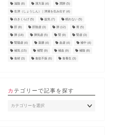
滋陰
(8)
漢方薬
(4)
潤肺
(5)
生津（しょうしん）｜津液を生み出す
(4)
白きくらげ
(5)
益気
(7)
眠れない
(5)
肝
(8)
肝陰虚
(3)
肺
(12)
胃
(5)
脾
(18)
脾気虚
(5)
腎
(9)
腎虚
(3)
腎陽虚
(4)
薬膳
(4)
血虚
(4)
補中
(4)
補気
(15)
補腎
(9)
補血
(9)
補陰
(8)
食材
(3)
食欲不振
(6)
食養生
(3)
カテゴリーで記事を探す