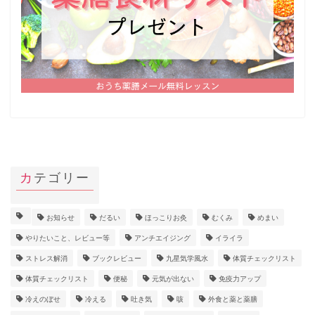
カテゴリー
お知らせ
だるい
ほっこりお灸
むくみ
めまい
やりたいこと、レビュー等
アンチエイジング
イライラ
ストレス解消
ブックレビュー
九星気学風水
体質チェックリスト
体質チェックリスト
便秘
元気が出ない
免疫力アップ
冷えのぼせ
冷える
吐き気
咳
外食と薬と薬膳