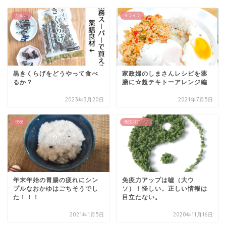
だるい
イライラ
黒きくらげをどうやって食べ
家政婦のしまさんレシピを薬
るか？
膳に☆超テキトーアレンジ編
2023年3月20日
2021年7月5日
便秘
免疫力アップ
年末年始の胃腸の疲れにシン
免疫力アップは嘘（大ウ
プルなおかゆはごちそうでし
ソ）！怪しい。正しい情報は
た！！！
目立たない。
2021年1月5日
2020年11月16日