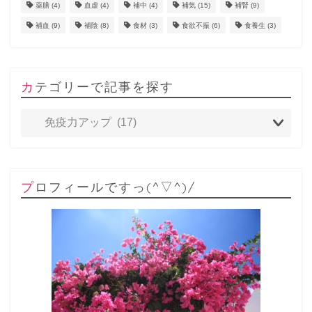
薬膳
(4)
血虚
(4)
補中
(4)
補気
(15)
補腎
(9)
補血
(9)
補陰
(8)
食材
(3)
食欲不振
(6)
食養生
(3)
カテゴリーで記事を探す
プロフィールですっ(^▽^)/