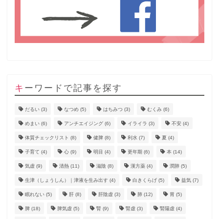
キーワードで記事を探す
だるい
(3)
なつめ
(5)
はちみつ
(3)
むくみ
(6)
めまい
(6)
アンチエイジング
(6)
イライラ
(3)
不安
(4)
体質チェックリスト
(8)
健脾
(8)
利水
(7)
夏
(4)
子育て
(4)
心
(9)
明目
(4)
更年期
(6)
本
(14)
気虚
(9)
清熱
(11)
滋陰
(8)
漢方薬
(4)
潤肺
(5)
生津（しょうしん）｜津液を生み出す
(4)
白きくらげ
(5)
益気
(7)
眠れない
(5)
肝
(8)
肝陰虚
(3)
肺
(12)
胃
(5)
脾
(18)
脾気虚
(5)
腎
(9)
腎虚
(3)
腎陽虚
(4)