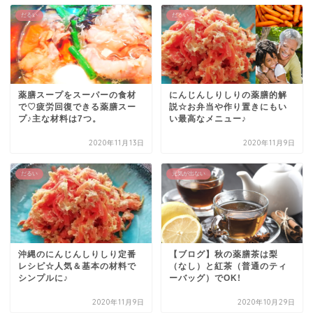
だるい
だるい
薬膳スープをスーパーの食材
にんじんしりしりの薬膳的解
で♡疲労回復できる薬膳スー
説☆お弁当や作り置きにもい
プ♪主な材料は7つ。
い最高なメニュー♪
2020年11月13日
2020年11月9日
だるい
元気が出ない
沖縄のにんじんしりしり定番
【ブログ】秋の薬膳茶は梨
レシピ☆人気＆基本の材料で
（なし）と紅茶（普通のティ
シンプルに♪
ーバッグ）でOK!
2020年11月9日
2020年10月29日