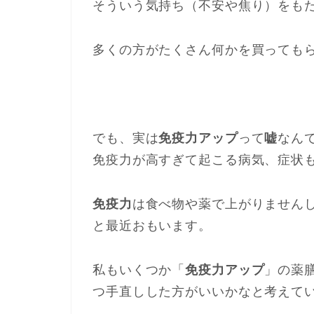
そういう気持ち（不安や焦り）をも
多くの方がたくさん何かを買っても
でも、実は
免疫力アップ
って
嘘
なん
免疫力が高すぎて起こる病気、症状
免疫力
は食べ物や薬で上がりません
と最近おもいます。
私もいくつか「
免疫力アップ
」の薬
つ手直しした方がいいかなと考えて