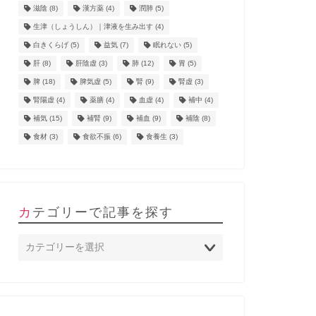
滋陰
(8)
漢方薬
(4)
潤肺
(5)
生津（しょうしん）｜津液を生み出す
(4)
白きくらげ
(5)
益気
(7)
眠れない
(5)
肝
(8)
肝陰虚
(3)
肺
(12)
胃
(5)
脾
(18)
脾気虚
(5)
腎
(9)
腎虚
(3)
腎陽虚
(4)
薬膳
(4)
血虚
(4)
補中
(4)
補気
(15)
補腎
(9)
補血
(9)
補陰
(8)
食材
(3)
食欲不振
(6)
食養生
(3)
カテゴリーで記事を探す