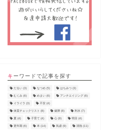
キーワードで記事を探す
だるい
(3)
なつめ
(5)
はちみつ
(3)
むくみ
(6)
めまい
(6)
アンチエイジング
(6)
イライラ
(3)
不安
(4)
体質チェックリスト
(8)
健脾
(8)
利水
(7)
夏
(4)
子育て
(4)
心
(9)
明目
(4)
更年期
(6)
本
(14)
気虚
(9)
清熱
(11)