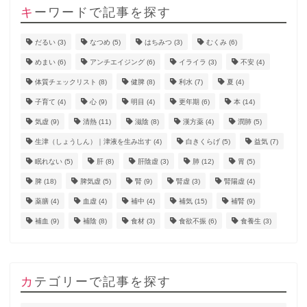
キーワードで記事を探す
だるい
(3)
なつめ
(5)
はちみつ
(3)
むくみ
(6)
めまい
(6)
アンチエイジング
(6)
イライラ
(3)
不安
(4)
体質チェックリスト
(8)
健脾
(8)
利水
(7)
夏
(4)
子育て
(4)
心
(9)
明目
(4)
更年期
(6)
本
(14)
気虚
(9)
清熱
(11)
滋陰
(8)
漢方薬
(4)
潤肺
(5)
生津（しょうしん）｜津液を生み出す
(4)
白きくらげ
(5)
益気
(7)
眠れない
(5)
肝
(8)
肝陰虚
(3)
肺
(12)
胃
(5)
脾
(18)
脾気虚
(5)
腎
(9)
腎虚
(3)
腎陽虚
(4)
薬膳
(4)
血虚
(4)
補中
(4)
補気
(15)
補腎
(9)
補血
(9)
補陰
(8)
食材
(3)
食欲不振
(6)
食養生
(3)
カテゴリーで記事を探す