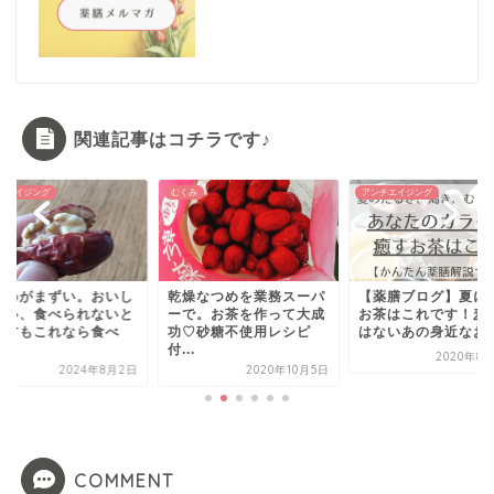
関連記事はコチラです♪
むくみ
アンチエイジング
アンチ
。おいし
乾燥なつめを業務スーパ
【薬膳ブログ】夏に飲む
甘酒
れないと
ーで。お茶を作って大成
お茶はこれです！麦茶で
当で
ら食べ
功♡砂糖不使用レシピ
はないあの身近なお茶♡
ング
付...
か...
2020年8月21日
4年8月2日
2020年10月5日
COMMENT