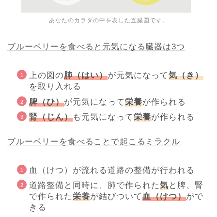
あなたのカラダの中を表した五臓図です。
ブルーベリーを食べると元気になる臓器は3つ
上の図の
肺（はい）
が元気になって
気（き）
を取り入れる
脾（ひ）
が元気になって
栄養
が作られる
腎（じん）
も元気になって
栄養
が作られる
ブルーベリーを食べることで起こるミラクル
血（けつ）が流れる道路の整備が行われる
道路整備と同時に、肺で作られた
気
と脾、腎
で作られた
栄養
が結びついて
血（けつ）
がで
きる