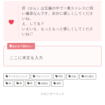
肝（かん）は五臓の中で一番ストレスに弱
い臓器なんです。自分に優しくしてくださ
いね。
え、してる？
いえいえ、もっともっと優しくしてくださ
いね♡
あわせて読みたい
ここに本文を入力
アンチエイジング
ブルーベリー
明目
活血
目の疲れ
肺
脾
腎
血瘀証
補肝
スポンサーリンク