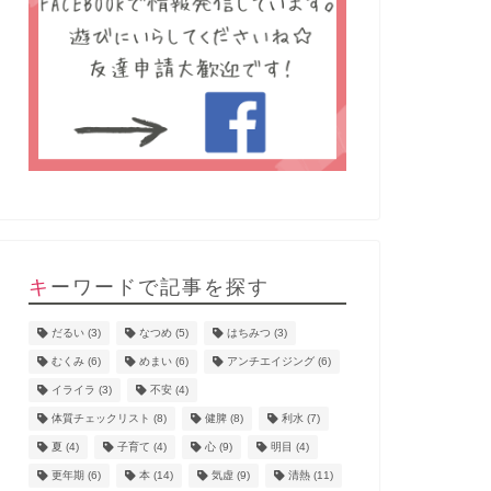
キーワードで記事を探す
だるい
(3)
なつめ
(5)
はちみつ
(3)
むくみ
(6)
めまい
(6)
アンチエイジング
(6)
イライラ
(3)
不安
(4)
体質チェックリスト
(8)
健脾
(8)
利水
(7)
夏
(4)
子育て
(4)
心
(9)
明目
(4)
更年期
(6)
本
(14)
気虚
(9)
清熱
(11)