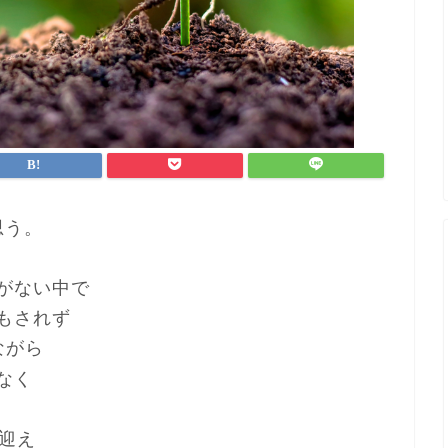
思う。
がない中で
もされず
ながら
なく
迎え