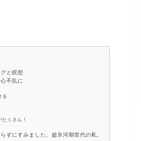
ングと瞑想
一心不乱に
せる
がたくさん！
腐らずにすみました。超氷河期世代の私。