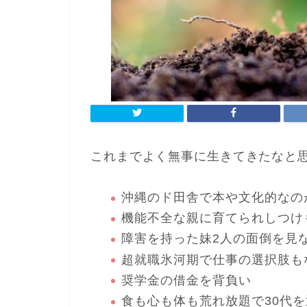
これまでよく無事に生きてきたなと
沖縄のド田舎で本や文化的なの
機能不全な親に育てられしつけ
障害を持った妹2人の面倒を見
超就職氷河期で仕事の選択肢も
奨学金の借金を背負い
食も心も体も荒れ放題で30代を