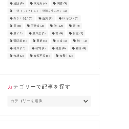
滋陰
(8)
漢方薬
(4)
潤肺
(5)
生津（しょうしん）｜津液を生み出す
(4)
白きくらげ
(5)
益気
(7)
眠れない
(5)
肝
(8)
肝陰虚
(3)
肺
(12)
胃
(5)
脾
(18)
脾気虚
(5)
腎
(9)
腎虚
(3)
腎陽虚
(4)
薬膳
(4)
血虚
(4)
補中
(4)
補気
(15)
補腎
(9)
補血
(9)
補陰
(8)
食材
(3)
食欲不振
(6)
食養生
(3)
カテゴリーで記事を探す