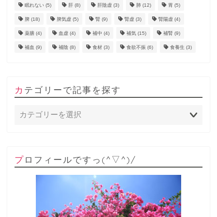
眠れない
(5)
肝
(8)
肝陰虚
(3)
肺
(12)
胃
(5)
脾
(18)
脾気虚
(5)
腎
(9)
腎虚
(3)
腎陽虚
(4)
薬膳
(4)
血虚
(4)
補中
(4)
補気
(15)
補腎
(9)
補血
(9)
補陰
(8)
食材
(3)
食欲不振
(6)
食養生
(3)
カテゴリーで記事を探す
プロフィールですっ(^▽^)/