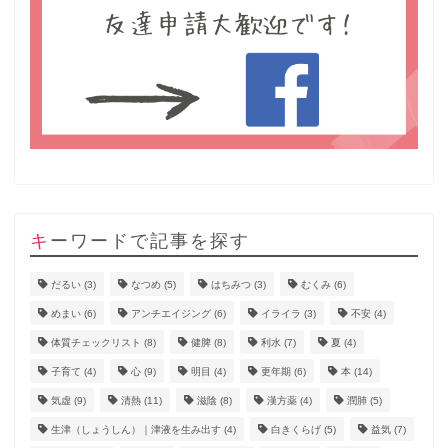
キーワードで記事を探す
だるい
(3)
なつめ
(5)
はちみつ
(3)
むくみ
(6)
めまい
(6)
アンチエイジング
(6)
イライラ
(3)
不安
(4)
体質チェックリスト
(8)
健脾
(8)
利水
(7)
夏
(4)
子育て
(4)
心
(9)
明目
(4)
更年期
(6)
本
(14)
気虚
(9)
清熱
(11)
滋陰
(8)
漢方薬
(4)
潤肺
(5)
生津（しょうしん）｜津液を生み出す
(4)
白きくらげ
(5)
益気
(7)