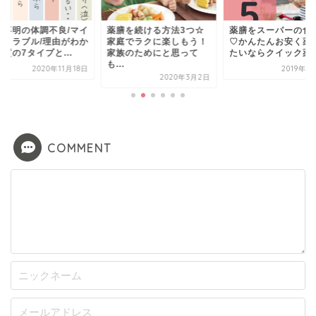
因不明の体調不良/マイ
薬膳を続ける方法3つ☆
薬膳をスーパーの食
ートラブル/理由がわか
家庭でラクに楽しもう！
♡かんたんお安く薬
質の7タイプと...
家族のためにと思って
たいならクイック薬
も...
2020年11月18日
2019年1
2020年3月2日
COMMENT