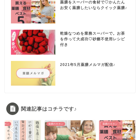
薬膳をスーパーの食材で♡かんたん
お安く薬膳したいならクイック薬膳♪
乾燥なつめを業務スーパーで。お茶
を作って大成功♡砂糖不使用レシピ
付き
2021年5月薬膳メルマガ配信♪
関連記事はコチラです♪
のキホン
薬膳のキホン
薬膳のキホン