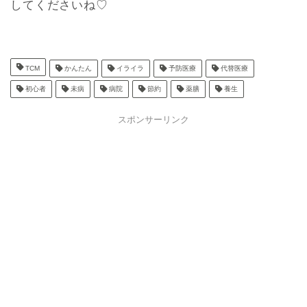
してくださいね♡
TCM
かんたん
イライラ
予防医療
代替医療
初心者
未病
病院
節約
薬膳
養生
スポンサーリンク