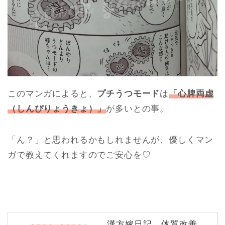
このマンガによると、
プチうつモード
は
「心脾両虚
（しんぴりょうきょ）」
が多いとの事。
「ん？」と思われるかもしれませんが、優しくマン
ガで教えてくれますのでご安心を♡
漢方嫁日記 体質改善