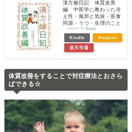
漢方嫁日記 体質改善
編 中医学に教わった冷
え性・風邪と気候・医食
同源・うつ・生理のこと
created by
Rinker
Kindle
Amazon
楽天市場
体質改善をすることで対症療法とおさら
ばできる☆