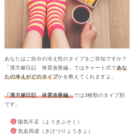
あなたはご自分の冷え性のタイプをご存知ですか？
「漢方嫁日記 体質改善編」ではチャート式で
あな
たの冷えがどのタイプ
かを教えてくれますよ。
「漢方嫁日記 体質改善編」
では3種類のタイプ別
です。
陽気不足（ようきぶそく）
気血両虚（きけつりょうきょ）