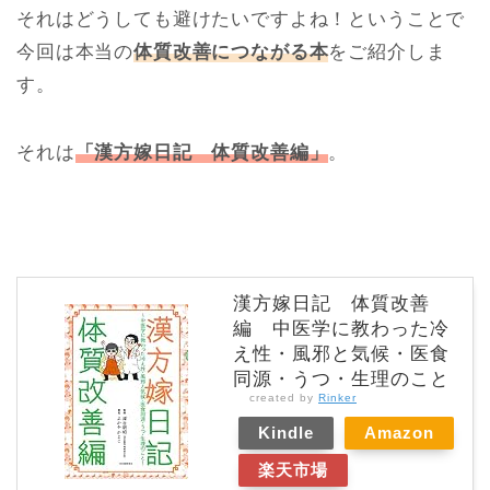
それはどうしても避けたいですよね！ということで
今回は本当の
体質改善につながる本
をご紹介しま
す。
それは
「漢方嫁日記 体質改善編」
。
漢方嫁日記 体質改善
編 中医学に教わった冷
え性・風邪と気候・医食
同源・うつ・生理のこと
created by
Rinker
Kindle
Amazon
楽天市場