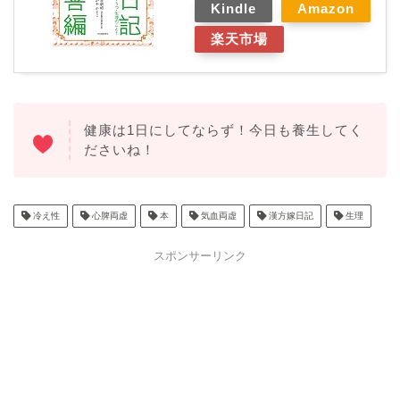
Kindle
Amazon
楽天市場
健康は1日にしてならず！今日も養生してく
ださいね！
冷え性
心脾両虚
本
気血両虚
漢方嫁日記
生理
スポンサーリンク