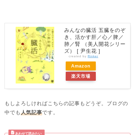
みんなの臓活 五臓をのぞ
き、活かす肝／心／脾／
肺／腎 （美人開花シリー
ズ） [ 尹生花 ]
created by
Rinker
Amazon
楽天市場
もしよろしければこちらの記事もどうぞ。ブログの
中でも
人気記事
です。