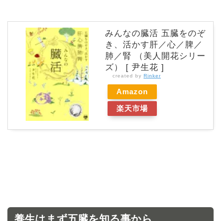
みんなの臓活 五臓をのぞ
き、活かす肝／心／脾／
肺／腎 （美人開花シリー
ズ） [ 尹生花 ]
created by
Rinker
Amazon
楽天市場
養生はまず五臓を知る事から